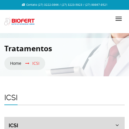
Contato (27) 3222-0866 / (27) 3223-5923 / (27) 99867-9521
Tratamentos
Home
ICSI
ICSI
ICSI