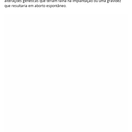
alterações genéticas que teriam falha na implantação ou uma gravidez
que resultaria em aborto espontâneo.