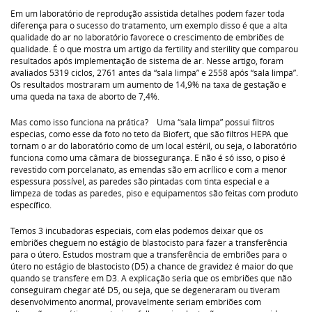
Em um laboratório de reprodução assistida detalhes podem fazer toda
diferença para o sucesso do tratamento, um exemplo disso é que a alta
qualidade do ar no laboratório favorece o crescimento de embriões de
qualidade. É o que mostra um artigo da fertility and sterility que comparou
resultados após implementação de sistema de ar. Nesse artigo, foram
avaliados 5319 ciclos, 2761 antes da “sala limpa” e 2558 após “sala limpa”.
Os resultados mostraram um aumento de 14,9% na taxa de gestação e
uma queda na taxa de aborto de 7,4%.
Mas como isso funciona na prática?⠀ Uma “sala limpa” possui filtros
especias, como esse da foto no teto da Biofert, que são filtros HEPA que
tornam o ar do laboratório como de um local estéril, ou seja, o laboratório
funciona como uma câmara de biossegurança. E não é só isso, o piso é
revestido com porcelanato, as emendas são em acrílico e com a menor
espessura possível, as paredes são pintadas com tinta especial e a
limpeza de todas as paredes, piso e equipamentos são feitas com produto
específico.
Temos 3 incubadoras especiais, com elas podemos deixar que os
embriões cheguem no estágio de blastocisto para fazer a transferência
para o útero. Estudos mostram que a transferência de embriões para o
útero no estágio de blastocisto (D5) a chance de gravidez é maior do que
quando se transfere em D3. A explicação seria que os embriões que não
conseguiram chegar até D5, ou seja, que se degeneraram ou tiveram
desenvolvimento anormal, provavelmente seriam embriões com